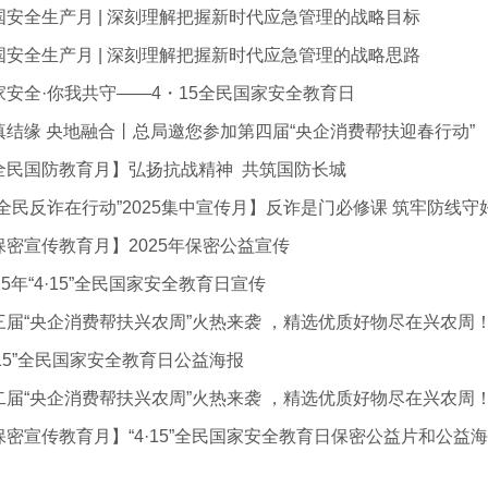
国安全生产月 | 深刻理解把握新时代应急管理的战略目标
国安全生产月 | 深刻理解把握新时代应急管理的战略思路
家安全·你我共守——4・15全民国家安全教育日
滇结缘 央地融合丨总局邀您参加第四届“央企消费帮扶迎春行动”
全民国防教育月】弘扬抗战精神 共筑国防长城
“全民反诈在行动”2025集中宣传月】反诈是门必修课 筑牢防线守
保密宣传教育月】2025年保密公益宣传
25年“4·15”全民国家安全教育日宣传
三届“央企消费帮扶兴农周”火热来袭 ，精选优质好物尽在兴农周
4·15”全民国家安全教育日公益海报
二届“央企消费帮扶兴农周”火热来袭 ，精选优质好物尽在兴农周
保密宣传教育月】“4·15”全民国家安全教育日保密公益片和公益