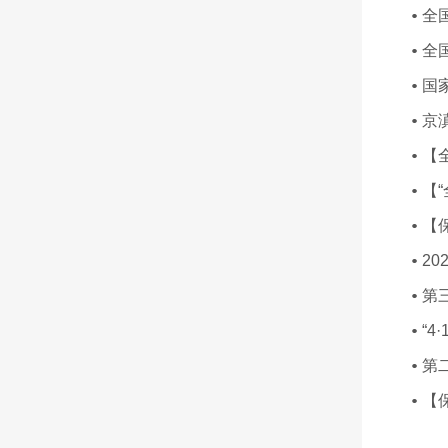
全
全
国
京
【
【
【
20
第
“
第
【