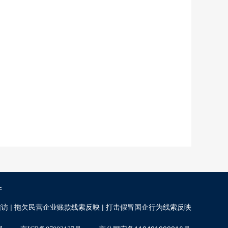
件
|
|
信访
拖欠民营企业账款线索反映
打击假冒国企行为线索反映