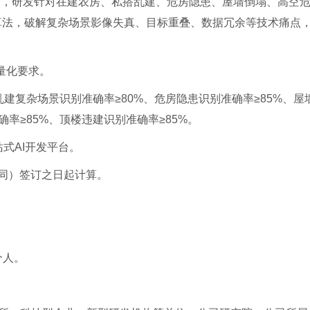
求，研发针对在建农房、私搭乱建、危房隐患、屋墙倒塌、高空
算法，破解复杂场景影像失真、目标重叠、数据冗余等技术痛点，完
下量化要求。
乱建复杂场景识别准确率≥80%、危房隐患识别准确率≥85%、屋
确率≥85%、顶楼违建识别准确率≥85%。
站式AI开发平台。
合同）签订之日起计算。
个人。