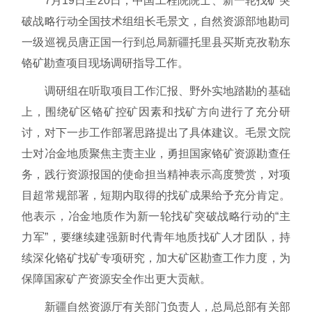
7月19日至20日，中国工程院院士、新一轮找矿突
破战略行动全国技术组组长毛景文，自然资源部地勘司
一级巡视员唐正国一行到总局新疆托里县买斯克孜勒东
铬矿勘查项目现场调研指导工作。
调研组在听取项目工作汇报、野外实地踏勘的基础
上，围绕矿区铬矿控矿因素和找矿方向进行了充分研
讨，对下一步工作部署思路提出了具体建议。毛景文院
士对冶金地质聚焦主责主业，勇担国家铬矿资源勘查任
务，践行资源报国的使命担当精神表示高度赞赏，对项
目超常规部署，短期内取得的找矿成果给予充分肯定。
他表示，冶金地质作为新一轮找矿突破战略行动的“主
力军”，要继续建强新时代青年地质找矿人才团队，持
续深化铬矿找矿专项研究，加大矿区勘查工作力度，为
保障国家矿产资源安全作出更大贡献。
新疆自然资源厅有关部门负责人，总局总部有关部