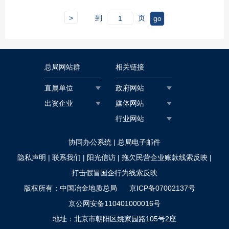
>
到
页
总局网站群
相关链接
直属单位
政府网站
出资企业
媒体网站
行业网站
协同办公系统
|
总局电子邮件
隐私声明
|
联系我们
|
阳光信访
|
拖欠民营企业账款线索反映
|
打击假冒国企行为线索反映
版权所有：中国冶金地质总局
京ICP备07002137号
京公网安备110401000016号
地址：北京市朝阳区姚家园路105号2座