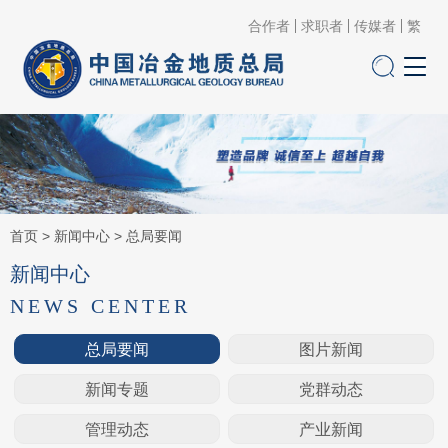
合作者
求职者
传媒者
繁
首页
>
新闻中心
>
总局要闻
新闻中心
NEWS CENTER
总局要闻
图片新闻
新闻专题
党群动态
管理动态
产业新闻