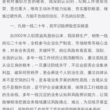
更有对履职尽责的敬畏。我深刻认识到，纪检工作使命光
荣、责任重大，唯有主动补齐能力短板、夯实履职根基、锤
炼过硬作风，方能不负组织信任、不负岗位职责。
一、扎根一线二十年，筑牢识险辨险坚实根基
自2002年入职黑旋风股份以来，我深耕生产、销售一线
岗位二十余年，全程参与企业生产制造、市场销售等核心业
务，对各业务流程、关键环节、岗位风险有着直观、深刻、
全面的认知。多年一线工作经历让我清醒明白，廉洁底线是
从业立身的根本，一旦廉洁防线失守，不仅会损害企业集体
利益、破坏经营秩序，更会葬送个人职业生涯。廉洁自律从
来不是空洞的口号，是各项业务开展的刚性底线；合规从业
也不是额外负担，是守护企业健康发展、保障员工行稳致远
的生命线。多年一线沉淀的业务认知和风险辨识能力，让我
能够精准把握业务领域廉洁风险痛点、难点，为后续开展监
督执纪、风险防控工作筑牢了坚实的思想根基和业务基础。