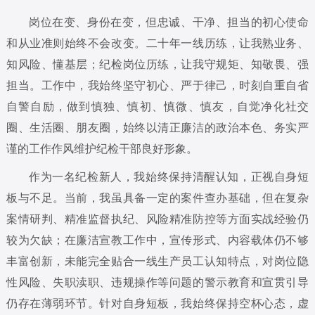
岗位在变、身份在变，但忠诚、干净、担当的初心使命
和从业准则始终不会改变。二十年一线历练，让我熟业务、
知风险、懂基层；纪检岗位历练，让我守规矩、知敬畏、强
担当。工作中，我始终坚守初心、严于律己，时刻自重自省
自警自励，做到慎独、慎初、慎微、慎友，自觉净化社交
圈、生活圈、朋友圈，始终以清正廉洁的政治本色、务实严
谨的工作作风维护纪检干部良好形象。
作为一名纪检新人，我始终保持清醒认知，正视自身短
板与不足。当前，我虽具备一定的案件查办基础，但在复杂
案情研判、精准监督执纪、风险精准防控等方面实战经验仍
较为欠缺；在廉洁宣教工作中，宣传形式、内容载体仍不够
丰富创新，未能完全贴合一线生产员工认知特点，对岗位隐
性风险、失职渎职、违规操作等问题的警示教育和宣贯引导
仍存在薄弱环节。针对自身短板，我始终保持空杯心态，虚