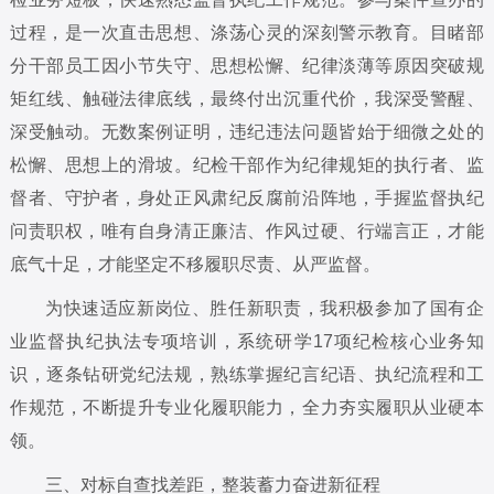
过程，是一次直击思想、涤荡心灵的深刻警示教育。目睹部
分干部员工因小节失守、思想松懈、纪律淡薄等原因突破规
矩红线、触碰法律底线，最终付出沉重代价，我深受警醒、
深受触动。无数案例证明，违纪违法问题皆始于细微之处的
松懈、思想上的滑坡。纪检干部作为纪律规矩的执行者、监
督者、守护者，身处正风肃纪反腐前沿阵地，手握监督执纪
问责职权，唯有自身清正廉洁、作风过硬、行端言正，才能
底气十足，才能坚定不移履职尽责、从严监督。
为快速适应新岗位、胜任新职责，我积极参加了国有企
业监督执纪执法专项培训，系统研学17项纪检核心业务知
识，逐条钻研党纪法规，熟练掌握纪言纪语、执纪流程和工
作规范，不断提升专业化履职能力，全力夯实履职从业硬本
领。
三、对标自查找差距，整装蓄力奋进新征程